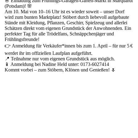
🌸 Einladung zum Frühlings-Garagen-Garten-Markt in Marquardt
(Potsdam)! 🌸
Am 10. Mai von 10–16 Uhr ist es wieder soweit – unser Dorf
wird zum bunten Marktplatz! Stöbert durch liebevoll aufgebaute
Stände mit Kleidung, Pflanzen, Geschirr, Spielzeug und allerlei
Schätzen direkt vom eigenen Grundstück der Anwohnenden. Ein
perfekter Tag für alle Trödelfans, Schnäppchenjäger und
Frühlingsfreunde!
👉 Anmeldung für Verkäufer*innen bis zum 1. April – für nur 5 €
werdet ihr im offiziellen Laufplan aufgeführt.
📍 Teilnahme nur vom eigenen Grundstück aus möglich.
📱 Anmeldung bei Nadine Held unter: 0173-6027414
Kommt vorbei – zum Stöbern, Klönen und Genießen! 🌷